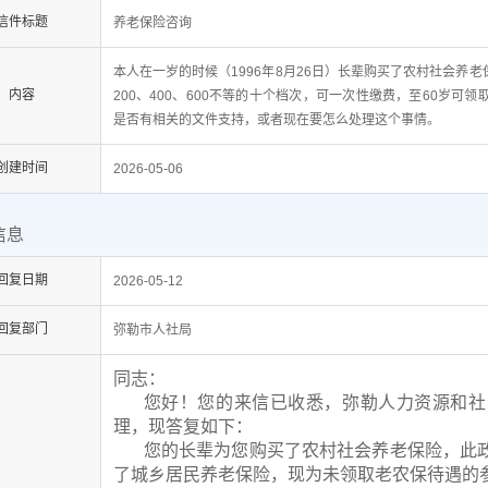
信件标题
养老保险咨询
本人在一岁的时候（1996年8月26日）长辈购买了农村社会养
内容
200、400、600不等的十个档次，可一次性缴费，至60岁
是否有相关的文件支持，或者现在要怎么处理这个事情。
创建时间
2026-05-06
信息
回复日期
2026-05-12
回复部门
弥勒市人社局
同志：
您好！您的来信已收悉，弥勒人力资源和社
理，现答复如下：
您的长辈为您购买了农村社会养老保险，此
了城乡居民养老保险，现为未领取老农保待遇的