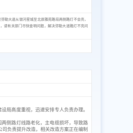
现弥勒大道从银河星城至北辰雅苑路段两侧路灯不会亮，
亮，请有关部门尽快查明问题，解决弥勒大道路灯不亮问
建设局高度重视，迅速安排专人负责办理。
因两侧路灯线路老化，主电缆损坏，导致路
公司负责提升改造，相关改造方案正在编制