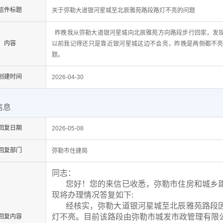
信件标题
关于弥勒大道银河星城至北辰雅苑路段路灯不亮的问题
昨晚我从弥勒大道银河星城向北辰雅苑方向路段步行回家，发
内容
以前我记得还只是靠近银河星城这边不会亮，昨晚是两侧都不
题。
创建时间
2026-04-30
信息
回复日期
2026-05-08
回复部门
弥勒市住建局
同志：
您好
！您的来信已收悉，弥勒市住房和城乡
现将办理情况答复如下:
经核实，弥勒大道银河星城至北辰雅苑路段
灯不亮。目前该路段由弥勒市城发市政管理有限
回复内容