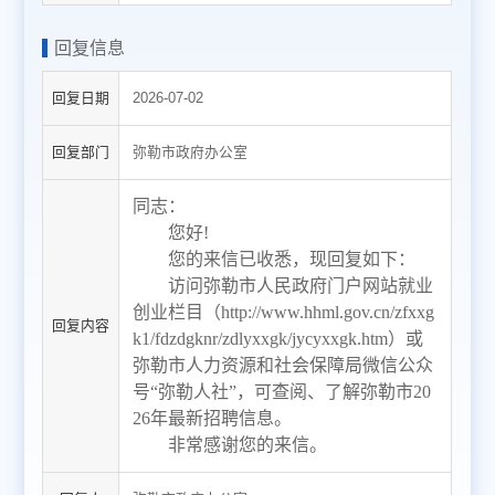
回复信息
回复日期
2026-07-02
回复部门
弥勒市政府办公室
同志：
您好
!
您的
来信已收悉，现回复如下
：
访问弥勒市人民政府门户网站就业
创业栏目（
http://www.hhml.gov.cn/zfxxg
回复内容
k1/fdzdgknr/zdlyxxgk/jycyxxgk.htm
）或
弥勒市人力资源和社会保障局微信公众
号
“弥勒人社”，可查阅、了解
弥勒市
20
26年最新招聘信息
。
非常感谢您的来信。