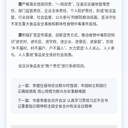
要
严格落实党政同责、“一岗双责”，压紧压实属地管理责
任、部门监管责任、企业主体责任、个人防护责任，形成“依法监
管、行业自律、社会监督、公众参与”的群防群治局面，坚决守住
不发生重大食品安全事故和群体性食物中毒事件底线。
要
积极扩宽宣传渠道、创新宣传方式，推动食物中毒防控知
识“进农村、进社区、进学校、进企业、进景区、进家庭”，实现
“乡不漏村、村不漏户、户不漏人”，大力营造“人人关心、人人参
与、人人重视”食品安全良好社会氛围。
会议对食品安全“两个责任”进行系统培训。
上一篇：
李健在接待信访群众时强调：牢固树立和践行
正确政绩观 用心用情为群众办实事解难题
下一篇：
市委常委会召开会议 认真学习贯彻习近平总书
记重要指示精神和全国全省全州有关会议精神