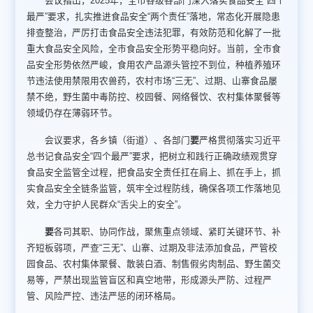
会议指出，2025年，全市各级各部门深入落实食品安全“四个
最严”要求，扎实推进食品安全“两个责任”落地，常态化开展隐患
排查整治，严厉打击食品安全违法犯罪，有效防范和化解了一批
重大食品安全风险，全市食品安全形势平稳向好。当前，全市食
品安全形势依然严峻，食用农产品源头管控不到位，种植养殖环
节违法使用禁限用农兽药，农村市场“三无”、过期、山寨食品屡
禁不绝，野生菌中毒防控、校园餐、网络餐饮、农村集体聚餐等
领域仍存在薄弱环节。
会议要求，各乡镇（街道）、各部门
要
严格贯彻落实习近平
总书记食品安全“四个最严”要求，把树立和践行正确政绩观贯穿
食品安全监管全过程，把食品安全责任扛在肩上、抓在手上，抓
实食品安全全链条监管，筑牢全过程防线，确保各项工作落地见
效，全力守护人民群众“舌尖上的安全”。
要
各司其职、协同作战，聚焦重点领域、紧盯关键环节、补
齐短板弱项，严查“三无”、山寨、过期及非法添加食品，严管校
园食品、农村集体聚餐、散装白酒、制售假劣肉制品、野生菌交
易等，严禁出现监管盲区和真空地带，形成源头严防、过程严
管、风险严控、违法严惩的闭环格局。