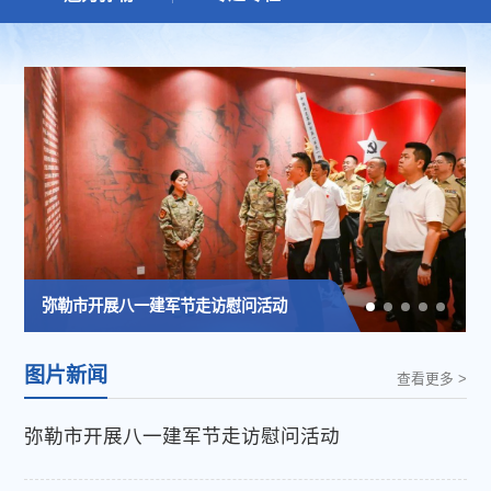
弥勒市开展八一建军节走访慰问活动
全市防汛减灾和安全生产工作调度会议强调：以万全准备应对万一可能 坚决守护好人民群众生命财产安全
弥勒市县乡两级人大换届选举工作部署会议召开
文颢竣督导预防食用野生菌中毒工作时强调：坚决落实“四个最严”要求 全力保障人民群众生命安全
文颢竣深入防汛一线督导检查防汛减灾工作并主持召开全市防汛视频会商调度会
图片新闻
查看更多 >
弥勒市开展八一建军节走访慰问活动