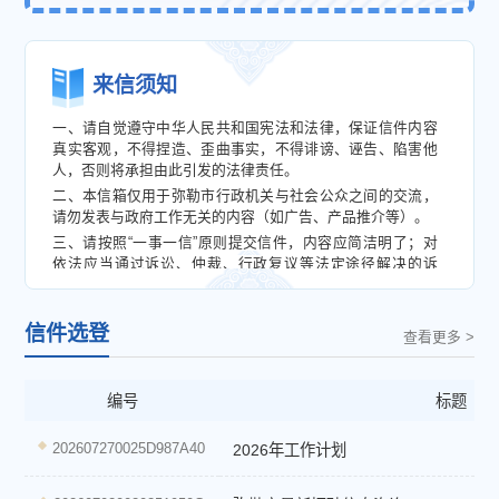
来信须知
一、请自觉遵守中华人民共和国宪法和法律，保证信件内容
真实客观，不得捏造、歪曲事实，不得诽谤、诬告、陷害他
人，否则将承担由此引发的法律责任。
二、本信箱仅用于弥勒市行政机关与社会公众之间的交流，
请勿发表与政府工作无关的内容（如广告、产品推介等）。
三、请按照“一事一信”原则提交信件，内容应简洁明了；对
依法应当通过诉讼、仲裁、行政复议等法定途径解决的诉
求，您应当按法律政策规定的程序向有关机关提出。
四、个人信息必须真实有效；信件表单带红色“
*
”号的项目为
信件选登
必填项，请您认真填写。
查看更多 >
五、对受理的来信，我们将交有关部门及时处理，一般在30
日内予以回复。相同内容信件或仍在办理期限内的信件请勿
重复提交，否则不予重复受理。
编号
标题
六、信件提交后，您可登录本网站，通过“千人千网”平台的
个人中心查询相关办理信息。
202607270025D987A40
2026年工作计划
如果您已认真阅读并同意以上协议，请继续。