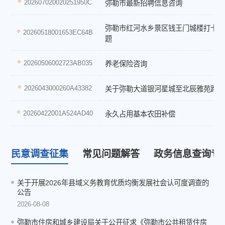
202607020020251950C
弥勒市最新招聘信息咨询
弥勒市红河水乡景区钱王门城楼打卡地
20260518001653EC64B
题
20260506002723AB035
养老保险咨询
2026043000260A43382
关于弥勒大道银河星城至北辰雅苑路段
20260422001A524AD40
永久占用基本农田补偿
民意调查征集
常见问题解答
政务信息查询专
关于开展2026年县域义务教育优质均衡发展社会认可度调查的
公告
2026-08-08
弥勒市住房和城乡建设局关于公开征求《弥勒市公共租赁住房