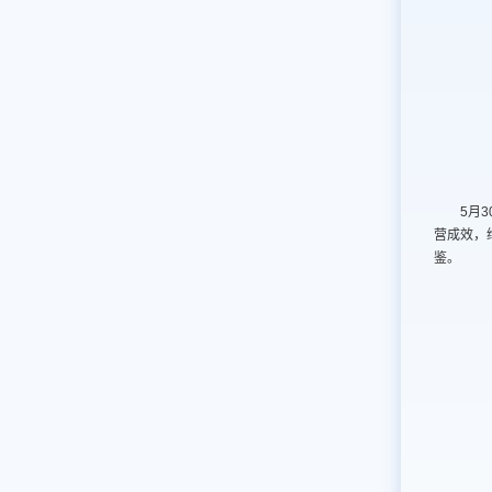
5月
营成效，
鉴。