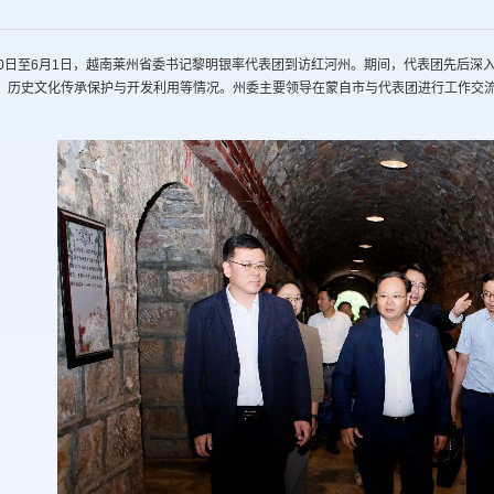
30日至6月1日，越南莱州省委书记黎明银率代表团到访红河州。期间，代表团先后深
、历史文化传承保护与开发利用等情况。州委主要领导在蒙自市与代表团进行工作交