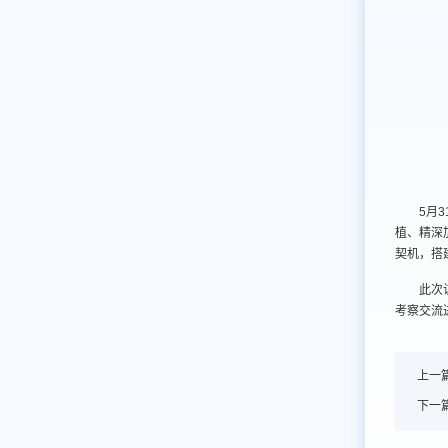
5月
植、精深
契机，搭
此次
考察交流
上一
下一