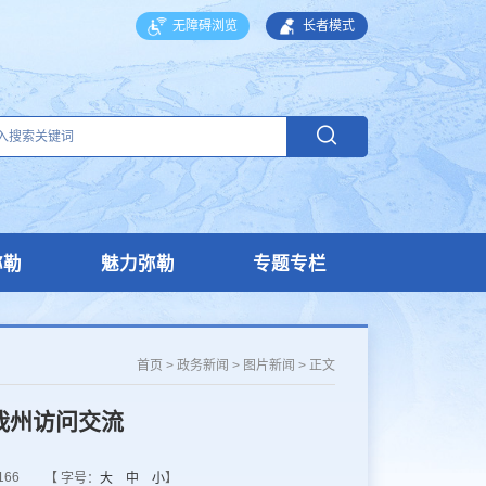
无障碍浏览
长者模式
弥勒
魅力弥勒
专题专栏
首页
>
政务新闻
>
图片新闻
>
正文
我州访问交流
166
【 字号：
大
中
小
】