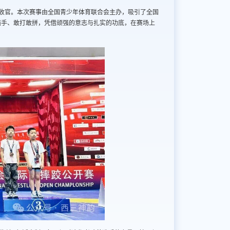
满收官。本次赛事由全国青少年体育联合会主办，吸引了全国
强手、敢打敢拼，凭借顽强的意志与扎实的功底，在赛场上