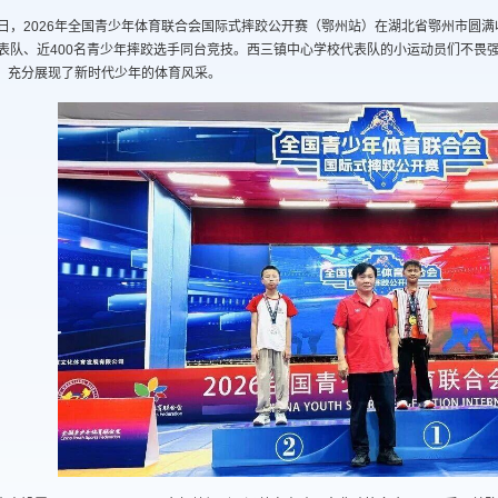
1日，2026年全国青少年体育联合会国际式摔跤公开赛（鄂州站）在湖北省鄂州市圆
代表队、近400名青少年摔跤选手同台竞技。西三镇中心学校代表队的小运动员们不畏
，充分展现了新时代少年的体育风采。