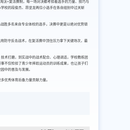
败淘汰+复活赛制，每一场对决都考验着选手的力量、技巧与
心学校的段俊杰、昂坚龙两位小选手在各自组别中过关斩
后战胜多名来自专业体校的选手，决赛中更是以绝对优势锁
运用防守反击战术，在复活赛中顶住压力拿下关键场次，最
、技术打磨，到实战中的战术配合、心理调适，学校教练团
赛事不仅检验了青少年摔跤运动员的训练成果，也让孩子们
校园中的普及与发展。
更多优秀体育后备力量贡献力量。