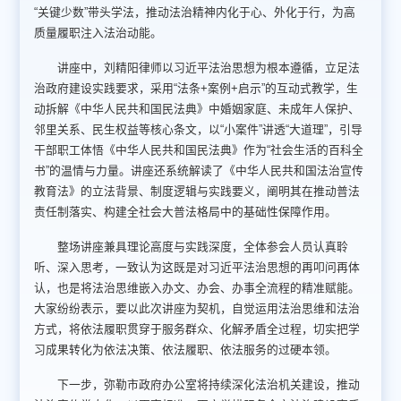
“关键少数”带头学法，推动法治精神内化于心、外化于行，为高
质量履职注入法治动能。
讲座中，刘精阳律师以习近平法治思想为根本遵循，立足法
治政府建设实践要求，采用“法条+案例+启示”的互动式教学，生
动拆解《中华人民共和国民法典》中婚姻家庭、未成年人保护、
邻里关系、民生权益等核心条文，以“小案件”讲透“大道理”，引导
干部职工体悟《中华人民共和国民法典》作为“社会生活的百科全
书”的温情与力量。讲座还系统解读了《中华人民共和国法治宣传
教育法》的立法背景、制度逻辑与实践要义，阐明其在推动普法
责任制落实、构建全社会大普法格局中的基础性保障作用。
整场讲座兼具理论高度与实践深度，全体参会人员认真聆
听、深入思考，一致认为这既是对习近平法治思想的再叩问再体
认，也是将法治思维嵌入办文、办会、办事全流程的精准赋能。
大家纷纷表示，要以此次讲座为契机，自觉运用法治思维和法治
方式，将依法履职贯穿于服务群众、化解矛盾全过程，切实把学
习成果转化为依法决策、依法履职、依法服务的过硬本领。
下一步，弥勒市政府办公室将持续深化法治机关建设，推动