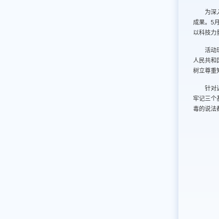
为深
成果。5
以科技力
活动
人民共和
树立尊重
针对
牢记三个
毒的说法