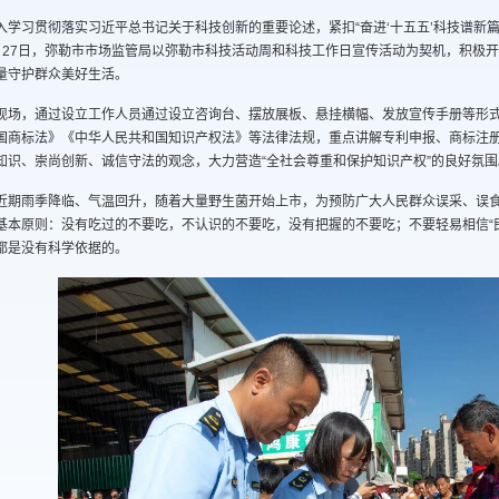
入学习贯彻落实习近平总书记关于科技创新的重要论述，紧扣“奋进‘十五五’科技谱新
月27日，弥勒市市场监管局以弥勒市科技活动周和科技工作日宣传活动为契机，积极
量守护群众美好生活。
现场，通过设立工作人员通过设立咨询台、摆放展板、悬挂横幅、发放宣传手册等形
国商标法》《中华人民共和国知识产权法》等法律法规，重点讲解专利申报、商标注
知识、崇尚创新、诚信守法的观念，大力营造“全社会尊重和保护知识产权”的良好氛围
近期雨季降临、气温回升，随着大量野生菌开始上市，为预防广大人民群众误采、误
基本原则：没有吃过的不要吃，不认识的不要吃，没有把握的不要吃；不要轻易相信“民
都是没有科学依据的。