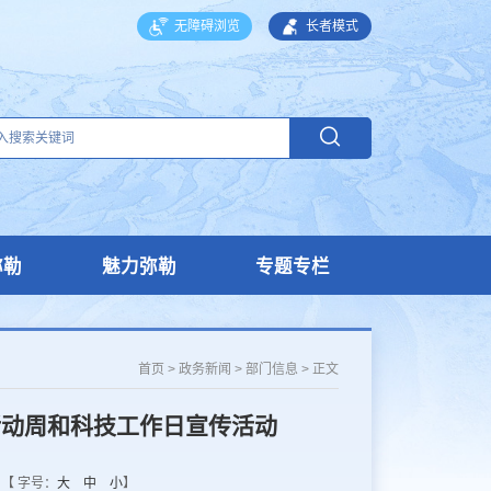
无障碍浏览
长者模式
弥勒
魅力弥勒
专题专栏
首页
>
政务新闻
>
部门信息
>
正文
活动周和科技工作日宣传活动
【 字号：
大
中
小
】