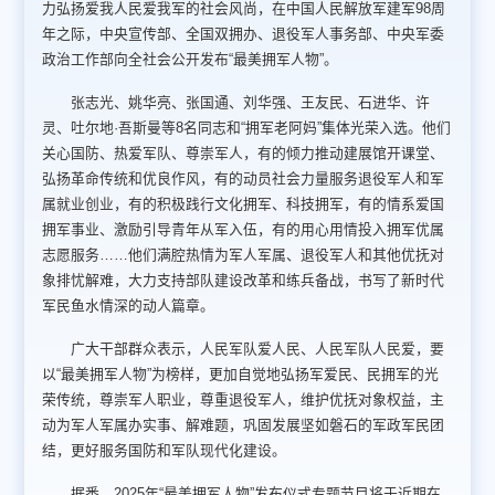
力弘扬爱我人民爱我军的社会风尚，在中国人民解放军建军98周
年之际，中央宣传部、全国双拥办、退役军人事务部、中央军委
政治工作部向全社会公开发布“最美拥军人物”。
张志光、姚华亮、张国通、刘华强、王友民、石进华、许
灵、吐尔地·吾斯曼等8名同志和“拥军老阿妈”集体光荣入选。他们
关心国防、热爱军队、尊崇军人，有的倾力推动建展馆开课堂、
弘扬革命传统和优良作风，有的动员社会力量服务退役军人和军
属就业创业，有的积极践行文化拥军、科技拥军，有的情系爱国
拥军事业、激励引导青年从军入伍，有的用心用情投入拥军优属
志愿服务……他们满腔热情为军人军属、退役军人和其他优抚对
象排忧解难，大力支持部队建设改革和练兵备战，书写了新时代
军民鱼水情深的动人篇章。
广大干部群众表示，人民军队爱人民、人民军队人民爱，要
以“最美拥军人物”为榜样，更加自觉地弘扬军爱民、民拥军的光
荣传统，尊崇军人职业，尊重退役军人，维护优抚对象权益，主
动为军人军属办实事、解难题，巩固发展坚如磐石的军政军民团
结，更好服务国防和军队现代化建设。
据悉，2025年“最美拥军人物”发布仪式专题节目将于近期在