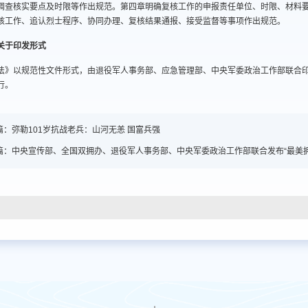
调查核实要点及时限等作出规范。第四章明确复核工作的申报责任单位、时限、材料
核工作、追认烈士程序、协同办理、复核结果通报、接受监督等事项作出规范。
关于印发形式
法》以规范性文件形式，由退役军人事务部、应急管理部、中央军委政治工作部联合
行。
篇：
弥勒101岁抗战老兵：山河无恙 国富兵强
篇：
中央宣传部、全国双拥办、退役军人事务部、中央军委政治工作部联合发布“最美拥