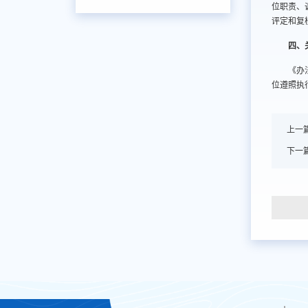
位职责、
评定和复
四、
《办
位遵照执
上一
下一