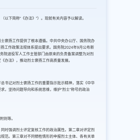
（以下简称“《办法》”）。现就有关内容予以解读。
烈士褒扬工作提供了根本遵循。中共中央办公厅、国务院办
扬工作政策法规体系提出要求。国务院2024年9月公布新
国务院退役军人工作主管部门由原来的负责备案调整为对烈
定《办法》，推动烈士褒扬工作高质量发展。
平总书记对烈士褒扬工作的重要指示批示精神，落实《中华
求，坚持问题导向和系统思维，维护“烈士”称号的政治
、附则等。
，同时强调烈士评定复核工作的政治属性。第二章对评定烈
出规范。第三章对不同牺牲情形的申报烈士主体、各有关单