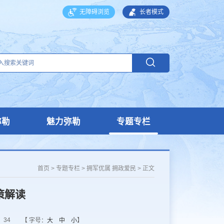
无障碍浏览
长者模式
弥勒
魅力弥勒
专题专栏
首页
>
专题专栏
>
拥军优属 拥政爱民
>
正文
策解读
34
【 字号：
大
中
小
】