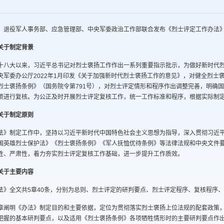
，退役军人事务部、应急管理部、中央军委政治工作部联合发布《烈士评定工作办法》
关于制定背景
十八大以来，习近平总书记对烈士褒扬工作作出一系列重要指示批示，为做好新时代
央军委办公厅2022年1月印发《关于加强新时代烈士褒扬工作的意见》，对健全烈士褒
烈士褒扬条例》（国务院令第791号），对烈士评定情形和程序作出调整完善，明确
项进行复核。为公正及时开展烈士评定复核工作，统一工作标准和程序，根据实际制
关于制定原则
法》制定工作中，坚持以习近平新时代中国特色社会主义思想为指导，深入贯彻习近
国英雄烈士保护法》《烈士褒扬条例》《军人抚恤优待条例》等法律法规和中央文件要
性、严肃性，着力夯实烈士评定复核工作基础，进一步提升工作质效。
关于主要内容
法》全文共5章40条，分别为总则、烈士评定的研判要点、烈士评定程序、复核程序
章阐明《办法》制定目的和主要依据，定位为贯彻落实烈士褒扬上位法规的配套政策
把握的基本研判要点，以及适用《烈士褒扬条例》各项牺牲情形时的主要研判要点作