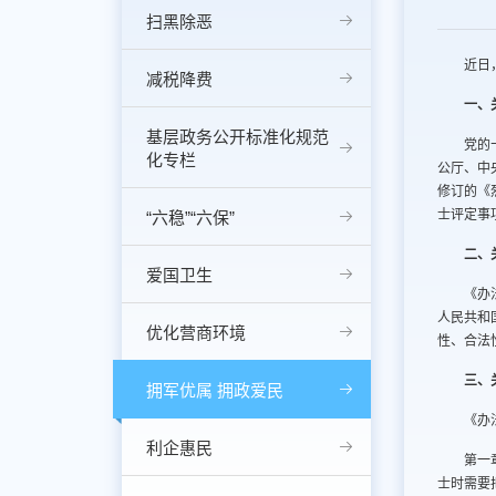
扫黑除恶
近日
减税降费
一、
基层政务公开标准化规范
党的
化专栏
公厅、中
修订的《
士评定事
“六稳”“六保”
二、
爱国卫生
《办
人民共和
优化营商环境
性、合法
三、
拥军优属 拥政爱民
《办
利企惠民
第一
士时需要