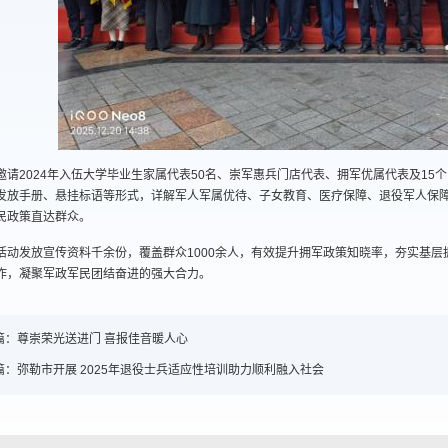
邀请2024年入伍大学毕业生家属代表50名、崇军惠兵门店代表、拥军优属代表及1
发放手册、悬挂标语等形式，详解军人军属优待、子女教育、医疗保障、退役军人保
民政策直达群众。
活动发放宣传资料千余份，覆盖群众1000余人，有效提升拥军政策知晓率，夯实基
作，凝聚军政军民团结奋进的强大合力。
篇：
尊崇荣光送进门 喜报佳音暖人心
篇：
弥勒市开展 2025年退役士兵适应性培训助力顺利融入社会