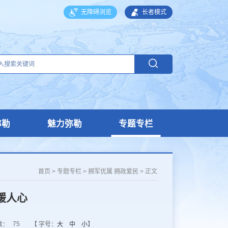
无障碍浏览
长者模式
弥勒
魅力弥勒
专题专栏
首页
>
专题专栏
>
拥军优属 拥政爱民
>
正文
暖人心
75
数：
【 字号：
大
中
小
】