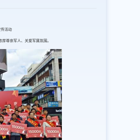
宣传活动
，浓厚尊崇军人、关爱军属氛围。