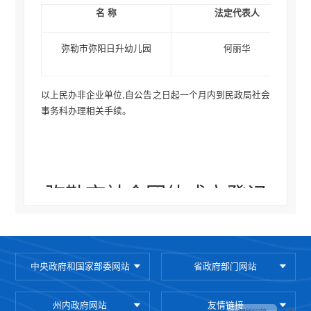
名 称
法定代表人
弥勒市弥阳日升幼儿园
何丽华
以上民办非企业单位,自公告之日起一个月内到民政局社会
事务科办理相关手续。
弥勒市社会团体
成立
登记
公告
中央政府和国家部委网站
省政府部门网站
根据《社会团体登记管理条例》规定，下列社会团体准予
变更登记，现予以公告。
州内政府网站
友情链接