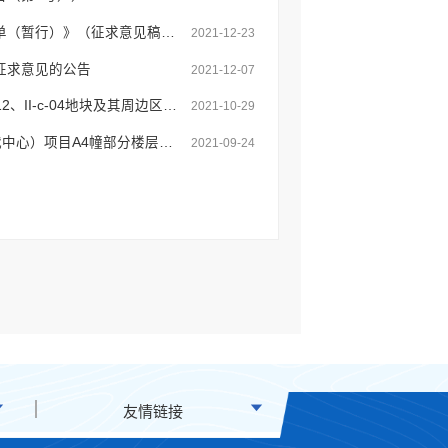
弥勒市人民政府国有资产监督管理局关于《弥勒市市属国有企业投资项目负面清单（暂行）》（征求意见稿）征求意见的公告
2021-12-23
征求意见的公告
2021-12-07
弥勒市自然资源局关于《弥勒湖泉休闲度假区控制性详细规划》（2009年）Ⅱ-a-12、II-c-04地块及其周边区域控制性详细规划调整公示（草案）
2021-10-29
弥勒市自然资源局关于弥勒市2015年城镇棚户区改造项目髯翁路片区（中龙·时代中心）项目A4幢部分楼层用途变更公示
2021-09-24
友情链接