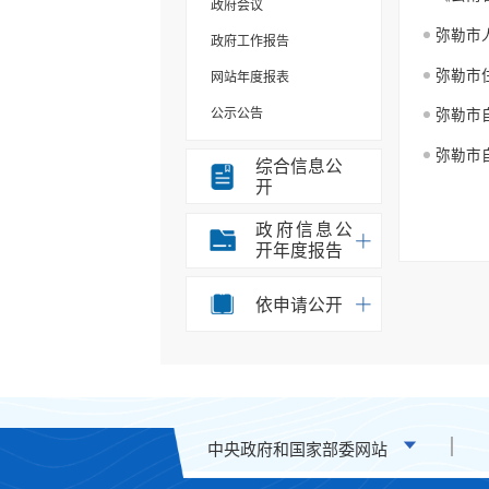
政府会议
政府工作报告
弥勒市
网站年度报表
公示公告
规划计划
综合信息公
开
重大决策事项
意见征集
政府信息公
结果反馈
开年度报告
重大决策听证事项
部门信息公开目录
依申请公开
统计信息
办事统计
权责清单
应急预案
中央政府和国家部委网站
重点领域信息公开