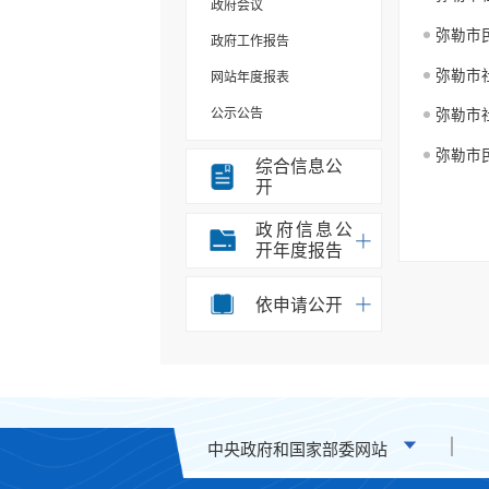
政府会议
弥勒市
政府工作报告
网站年度报表
公示公告
弥勒市
规划计划
弥勒市
综合信息公
开
重大决策事项
部门信息公开目录
政府信息公
开年度报告
统计信息
办事统计
依申请公开
权责清单
应急预案
重点领域信息公开
税收管理信息公开
中央政府和国家部委网站
安全生产信息公开
环境保护信息公开