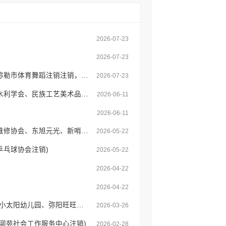
2026-07-23
2026-07-23
弥勒市社会组织注销、变更登记公告（东风晶晶幼儿园、弥阳东昇优友幼儿园、弥勒市体育舞蹈注销注销，欧莱特幼儿园变更登记）
2026-07-23
弥勒市社会组织注销、变更登记公告（演讲学会、信鸽协会、竹园敬老院注销；水利学会、民族工艺美术品、佛教协会、新哨镇七彩树幼儿园变更）
2026-06-11
2026-06-11
弥勒市社会组织注销、变更登记公告（大尖山雪梨种植、赵林村委会养牛、汽车维修协会、东旭元光、新哨镇金贝注销；阳关青少年、向日葵幼儿园变更信息)
2026-05-22
乓球协会注销)
2026-05-22
2026-04-22
2026-04-22
弥勒市民办非企业单位变更、注销登记公告(世语薇薇培训学校地址变更、竹园镇小太阳幼儿园、弥阳旺旺幼儿园注销)
2026-03-26
泖苑社会工作服务中心注销)
2026-02-28