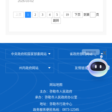
2026-03-02
财政预决算
政府集中采购
...
上页
1
2
3
4
5
19
下页
到第
页
重大建设项目信息公开
跳转
公务员管理信息公开
减税降费
财政资金直达基层
x
中央政府和国家部委网站
省政府部门网站
稳岗就业
乡村振兴
州内政府网站
友情链接
医疗卫生
社会救助
网站地图
养老服务
主办：弥勒市人民政府
承办：弥勒市人民政府办公室
生态环境
地址：弥勒市行政中心
安全生产
政务服务便民热线：0873-12345