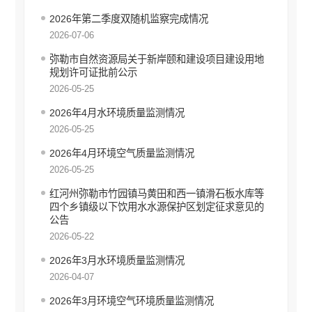
安全生产信息公开
2026年第二季度双随机监察完成情况
环境保护信息公开
2026-07-06
环境保护行政许可
环境保护行政处罚
弥勒市自然资源局关于新岸颐和建设项目建设用地
规划许可证批前公示
环境保护行政管理
2026-05-25
环境保护其他公开事项
2026年4月水环境质量监测情况
财政信息公开
2026-05-25
价格和收费信息公开
行政审批信息公开
2026年4月环境空气质量监测情况
审计信息公开
2026-05-25
住房保障信息公开
红河州弥勒市竹园镇马黄田和西一镇滑石板水库等
国有土地上房屋征收补偿信息公开
四个乡镇级以下饮用水水源保护区划定征求意见的
公告
自然资源政务公开
2026-05-22
不动产登记公告
征地信息公开
2026年3月水环境质量监测情况
工商登记和事中事后监管信息公开
2026-04-07
食品药品安全信息公开
2026年3月环境空气环境质量监测情况
教育信息公开