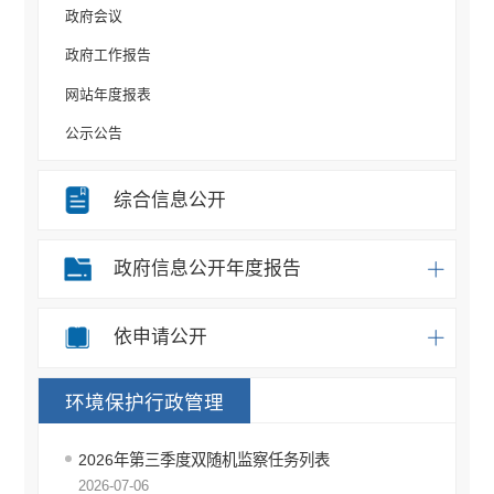
政府会议
政府工作报告
网站年度报表
公示公告
规划计划
综合信息公开
重大决策事项
部门信息公开目录
政府信息公开年度报告
统计信息
办事统计
依申请公开
权责清单
环境保护行政管理
应急预案
重点领域信息公开
2026年第三季度双随机监察任务列表
税收管理信息公开
2026-07-06