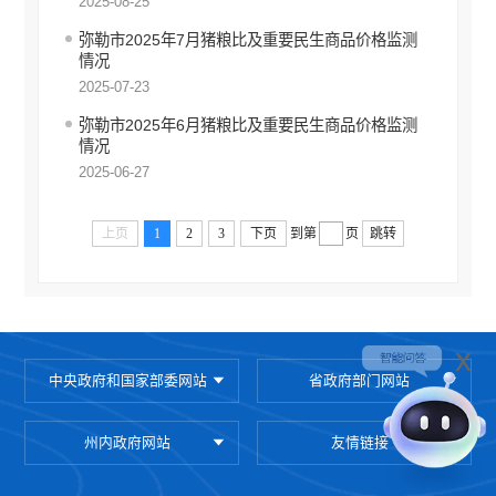
2025-08-25
公务员管理信息公开
弥勒市2025年7月猪粮比及重要民生商品价格监测
减税降费
情况
财政资金直达基层
2025-07-23
稳岗就业
弥勒市2025年6月猪粮比及重要民生商品价格监测
情况
乡村振兴
2025-06-27
医疗卫生
上页
1
2
3
下页
到第
页
跳转
社会救助
养老服务
生态环境
x
安全生产
中央政府和国家部委网站
省政府部门网站
食品药品监管
产品质量
州内政府网站
友情链接
义务教育