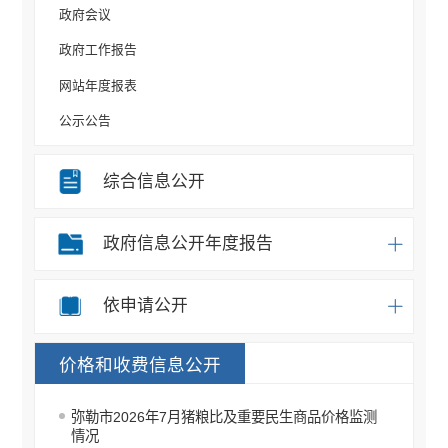
政府会议
政府工作报告
网站年度报表
公示公告
规划计划
综合信息公开
重大决策事项
部门信息公开目录
政府信息公开年度报告
统计信息
办事统计
依申请公开
权责清单
价格和收费信息公开
应急预案
重点领域信息公开
弥勒市2026年7月猪粮比及重要民生商品价格监测
税收管理信息公开
情况