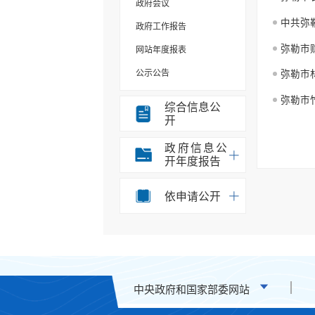
政府会议
中共弥
政府工作报告
弥勒市
网站年度报表
公示公告
弥勒市
规划计划
弥勒市
综合信息公
开
重大决策事项
部门信息公开目录
政府信息公
开年度报告
统计信息
办事统计
依申请公开
权责清单
应急预案
重点领域信息公开
税收管理信息公开
中央政府和国家部委网站
安全生产信息公开
环境保护信息公开