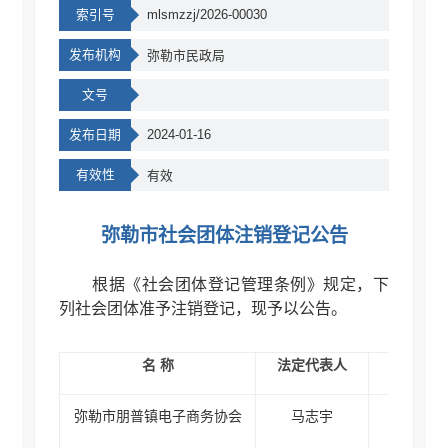
索引号
mlsmzzj/2026-00030
发布机构
弥勒市民政局
文号
发布日期
2024-01-16
有效性
有效
弥勒市社会团体注销登记公告
根据《社会团体登记管理条例》规定，下
列社会团体准予注销登记，现予以公告。
名 称
法定代表人
统一
弥勒市朋普镇电子商务协会
马志宇
51532