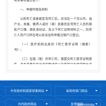
有关事项通告如下：
一、申报时限及材料
公民死亡或者被宣告死亡后，应当在一个月以内，由
户主、亲属、赡养人或村（居）民委员会凭死亡人员的居
民户口簿、居民身份证，及以下死亡证明材料之一，向死
亡人员户口所在地公安派出所申报注销户口登记。
（一）医疗机构出具的《死亡医学证明（推断）
书》；
（二）在国（境）外死亡的，需提交死亡医学证明原
件、具有资质机构出具的翻译件以及我国驻外使领馆出具
的确认死亡证明文件；
（三）公安机关出具的非正常死亡证明；
（四）人民法院出具的宣告死亡生效判决书；
中央政府和国家部委网站
省政府部门网站
（五）其他能够证明死亡的有效材料。
州内政府网站
友情链接