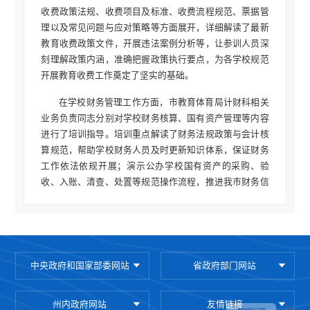
收费政策法规、收费项目及标准、收费流程规范、票据管
理以及常见问题与应对策略等方面展开，详细解读了最新
教育收费政策文件，开展违法案例分析等，让参训人员深
刻理解政策内涵，准确把握政策执行要点，为各学校规范
开展教育收费工作奠定了坚实的基础。
在学校财务管理工作方面，市教育体育局计财科相关
业务负责同志分别对学校财务核算、国有资产管理等内容
进行了培训指导。培训重点解读了财务法规政策与会计核
算规范，帮助学校财务人员及时更新知识体系，保证财务
工作依法依规开展；演示公办学校国有资产的采购、验
收、入账、清查、处置等规范操作流程，推进我市财务信
息化，提升管理效率。
市教育体育局分管财务工作的副局长出席会议并作培
训总结，对相关工作提出要求：一是要及时传达学习，参
训人员会后要及时将培训内容传达学习到学校相关岗位人
中央政府和国家部委网站
省政府部门网站
员，特别是中心校要组织做好下属各学校的培训工作；二
是要深入开展自查，要对照教育收费政策及收费项目清
单，认真开展学校收费自查，规范开展收费工作；三是要
州内政府网站
友情链接