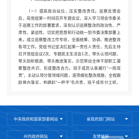
（一）提高政治站位，压实整改责任。巡察反馈会
后，局党组第一时间召开专题会议，深入学习领会市委关
于巡察工作的部署要求，深刻认识巡察整改的政治性、严
肃性、紧迫性，切实把思想和行动统一到市委决策部署上
来。成立巡察整改工作专班，全面统筹、协调、推进整改
各项工作。党组书记坚决扛起第一责任人责任，先后主持
召开党组会议2次、专题民主生活会1次，带头认领问题、
带头剖析根源、带头推进落实，示范带动全体干部职工凝
聚整改共识、形成整改合力。班子成员认真履行“一岗双
责”，主动认领分管领域问题，逐项细化整改措施，全程跟
踪督办落实，构建起“一把手”负总责、班子成员分工抓、
责任科室具体落实、全局上下协同推进的整改工作格局。
（二）细化整改方案，健全闭环推进机制。坚持问题
导向、目标导向、结果导向相统一，对市委巡察组反馈的
4大类22个具体问题逐条梳理、逐项研判，精准制定整改
中央政府和国家部委网站
省政府部门网站
方案和问题、任务、责任、时限“四张清单”，明确整改目
标、整改措施、责任领导、责任单位和完成时限，做到一
州内政府网站
友情链接
个问题、一套方案、一名责任人、一抓到底。定期召开整