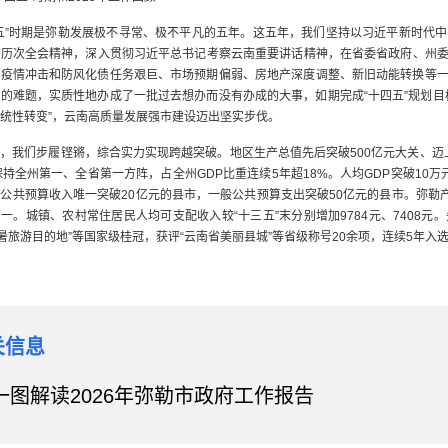
五”时期是弥勒发展极不寻常、极不平凡的五年。这五年，我们坚持以习近平新时代
历次全会精神，深入贯彻习近平总书记考察云南重要讲话精神，在省委省政府、州委州
纪疫情冲击和防风化债任务艰巨、市场预期偏弱、房地产深度调整、新旧动能转换等
的难题，实质性地办成了一批过去想办而没有办成的大事，如期完成“十四五”规划目
统性转变”，云南高质量发展强市建设迈出坚实步伐。
，我们步履铿锵，综合实力实现跨越突破。地区生产总值先后突破500亿元大关、迈上
保持全州第一、全省第一方阵，占全州GDP比重连续5年超18%。人均GDP突破10
公共预算收入唯一突破20亿元的县市，一般公共预算支出突破50亿元的县市。弥勒
一。城镇、农村常住居民人均可支配收入较“十三五”末分别增加9784元、7408元
避暑旅游目的地”等国家级桂冠，获评“云南省美丽县城”等省级称号20余项，连续5年入选
，我们锻长补短，产业升级筑牢硬核支撑。烟草及配套、绿色食品、文旅康养3个百亿
个百分点，三次产业结构从“十三五”末的10.1:50.8:39.1优化为9.2:43.6:47.
”品牌知名度不断提升，“弥勒红骨山羊”入选全国名特优新农产品名录。弥勒工业园
第十、全州第一，非烟“五上”企业达43户，较“十三五”末增加32户。云南低空经
关信息
造业产值完成3.7亿元，出口创汇1228万美元。坚持“用客源地思维讲好目的地故事
居经营主体近2000个，旅居产业发展位居全省第一梯队。接待游客数、旅游总花费较“十三
一图解读2026年弥勒市政府工作报告
县域旅游发展潜力百佳县市”。
，我们创新聚势，改革开放汇聚强劲动能。入选国家创新型县（市）建设名单，全市