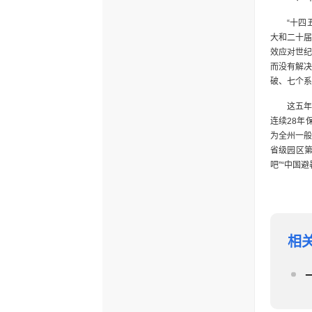
“十四
大和二十届
效应对世
而没有解决
破、七个系
这五年
连续28年
为全州一般
省级园区第
吧”“中国
这五年
提高39.7
玫瑰“四红
中位列全省
相
地，低空制
个，培育旅
入选“全国
这五年