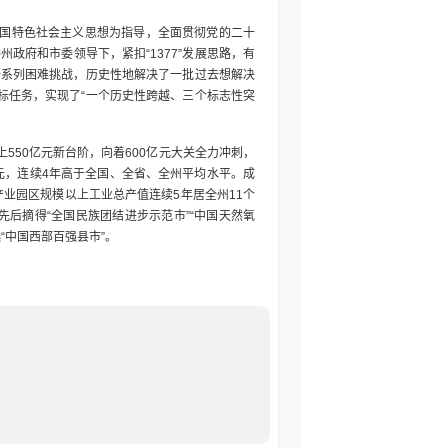
中国特色社会主义思想为指导，全面贯彻党的二十
政府和市委领导下，紧扣“1377”发展思路，有
一系列困难挑战，历史性地解决了一批过去想解决
标任务，实现了“一个历史性跨越、三个标志性突
550亿元新台阶，向着600亿元大关全力冲刺，
万元，连续4年高于全国、全省、全州平均水平。成
产业园区规模以上工业总产值连续5年居全州11个
。先后摘得“全国民族团结进步示范市”“中国天然氧
“中国西部百强县市”。
级产业链聚链成型，产业投资比重较“十三五”末
2。粮食产量连续15年稳居全州第一。红烟、红酒、红糖、红
区升格为云南弥勒产业园区，经济体量在省级开发区
济产业园落地弥勒，建成全国第二大轻型飞机生产基
”，成立了全省首家旅居联谊会，打造特色旅居村33
五”末分别增长61.63%、84.84%，连续3年
高新技术、创新型、专精特新中小企业达57户。