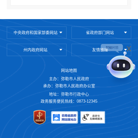
四、申报方式和材料
（一）网上申报
1.登录“云南政务服务网”（https://zwfw.yn.gov.cn/）
中央政府和国家部委网站
省政府部门网站
→注册法人账号→法人实名认证→红河哈尼族彝族自治州
弥勒市→市残联→全国残疾人按比例就业情况联网认证
x
州内政府网站
友情链接
（在线办理）→我要申报→单位信息维护→残疾人安置管
理→导入上一年申报名册完善残疾人信息→保存提交→均
校验通过→完成申报→市残联推送到税务机关→打印审核
网站地图
确认书。（操作流程详见附件2）。
主办：弥勒市人民政府
2.登录网址
承办：弥勒市人民政府办公室
http://112.112.62.156:10081/wbxt/index.html?
地址：弥勒市行政中心
accessLink=92598fbe7fa14de597cdedff0f001aa4&refer=CP#/login
政务服务便民热线：0873-12345
点击“我要申报”→“云南政务服务网”→切换到法人登录→填
写账号密码验证码登录→单位信息维护保存→同办理流程
1。
有自动检验不通过情况：按照提示完善信息上传相关