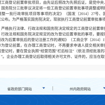
商登记前置审批项目，由先证后照改为先照后证，是党中央、国
，国务院分三批审议决定将一些工商登记前置审批事项调整或明
整一批行政审批项目等事项的决定》（国发〔2014〕27号、国发〔
以公布。为严格落实国务院决定，现就执行工商登记前置审批事
格执行法律、行政法规和国务院决定规定的工商登记前置审
、行政法规和国务院决定规定的改为登记后置审批的事项，要按
改为后置审批后的登记注册工作的通知》（工商企字〔2014〕
作为登记前置，在办理工商登记时，不再要求申请人提交相关审
围登记时，要在营业执照“经营范围”栏后标注“（依法须经批准
）”。企业办理工商登记后取得相关许可文件、证件的，应当在取
自行在企业信用信息公示系统上公示。相关许可文件、证件上的
业申请调整经营范围的，工商和市场监管部门（以下称工商部门
施《工商登记前置审批事项目录》动态管理。国发〔2015〕
定保留的工商登记前置审批事项外，其他事项一律不作为工商登
登记前置审批事项目录》（附件１，以下称《目录》）。对《目
省政府部门网站
州内政府网站
部门审批，凭许可文件、证件向工商部门申请登记。工商部门按
登记注册。