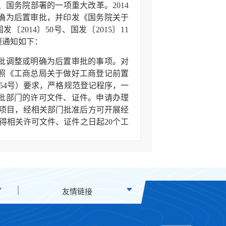
务院部署的一项重大改革。2014
确为后置审批，并印发《国务院关于
2014〕50号、国发〔2015〕11
项通知如下：
批调整或明确为后置审批的事项。对
照《工商总局关于做好工商登记前置
154号）要求，严格规范登记程序，一
批部门的许可文件、证件。申请办理
的项目，经相关部门批准后方可开展经
得相关许可文件、证件之日起20个工
经营项目用语与营业执照上表述不一
）予以办理变更登记。
11号文件要求，除法律另有规定和国
记前置审批。据此，总局梳理编制了
录》内事项，申请人应当依法报经相
友情链接
照许可文件、证件记载的内容依法办