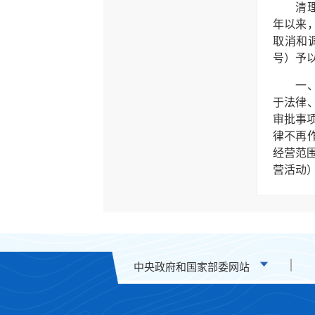
清理工
年以来
取消和调
号）予
一、严
于法律
审批事项
律不再
经营范
营活动
作日内
致，企
二、实
务院决
《工商
中央政府和国家部委网站
关审批
理企业