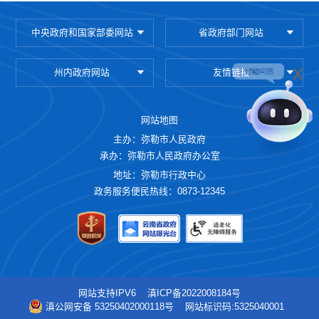
录入系统并公示。同时，对抽查检查发现的问
题要依据相关法律法规规定，应当责令整改
中央政府和国家部委网站
省政府部门网站
的，要及时下发责令整改通知书，符合列入经
营异常名录或标记经营异常状态情形的，要及
x
时列入经营异常名录或标记经营异常状态，不
州内政府网站
友情链接
得以口头教育等代替；发现涉案线索的，要及
时立案查处，防止“一抽了之、一查了之，查而
网站地图
不处、查而不罚”等情况发生。
主办：弥勒市人民政府
三、总结经验，做好材料收集工作
承办：弥勒市人民政府办公室
地址：弥勒市行政中心
请各成员单位认真总结双随机抽查计划制
政务服务便民热线：0873-12345
定和组织实施情况，于11月30日前将今年以来
开展“双随机、一公开”的工作总结和“一计划一
方案”加盖公章后反馈至市级联席会议办公室，
联系人：尚琳凡，联系电话：3065279，邮箱：
2277208591@qq.com。
网站支持IPV6
滇ICP备2022008184号
附件：1.2024年度弥勒市市场监管领域市
滇公网安备 53250402000118号
网站标识码:5325040001
级部门“双随机、一公开”抽查计划