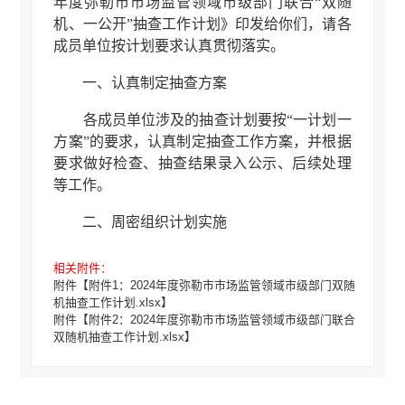
年度弥勒市市场监管领域市级部门联合“双随
机、一公开”抽查工作计划》印发给你们，请各
成员单位按计划要求认真贯彻落实。
一、认真制定抽查方案
各成员单位涉及的抽查计划要按“一计划一
方案”的要求，认真制定抽查工作方案，并根据
要求做好检查、抽查结果录入公示、后续处理
等工作。
二、周密组织计划实施
要合理组织实施年度抽查计划，均衡推进
相关附件：
抽查计划进度，对同一市场主体的多个抽查事
附件【
附件1：2024年度弥勒市市场监管领域市级部门双随
项应当尽可能合并进行。严格审核随机抽取的
机抽查工作计划.xlsx
】
附件【
附件2：2024年度弥勒市市场监管领域市级部门联合
检查对象，坚决防止重复抽查。年度抽查结果
双随机抽查工作计划.xlsx
】
录入公示等全部工作务必于2024年10月20日前
完成。抽查结果按照“谁检查、谁录入、谁公
开”的原则在当次抽查任务完成后20个工作日内