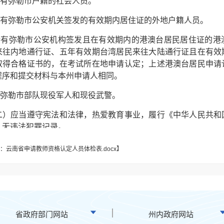
有弥勒市户籍的社会人员。
有弥勒市公安机关签发的有效期内居住证的外地户籍人员。
有弥勒市公安机构签发且在有效期内的港澳台居民居住证的港
来往内地通行证、五年有效期台湾居民来往大陆通行证且在有效
取得合格证书的，在考试所在地申请认定；上述港澳台居民申请
程序和提交材料与本州申请人相同。
弥勒市部队现役军人和现役武警。
应当遵守宪法和法律，热爱教育事业，履行《中华人民共和
，无违法犯罪记录。
应当具备《中华人民共和国教师法》规定的国民教育系列相应
：云南省申请教师资格认定人员体检表.docx
】
请认定幼儿园教师资格，应具备幼儿师范学校毕业及其以上学历
请认定小学教师资格，应具备中等师范学校毕业及其以上学历。
请认定初级中学教师（含初级职业学校文化、专业课教师）资
省政府部门网站
州内政府网站
专科毕业及其以上学历。