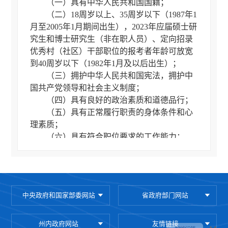
（一）具有中华人民共和国国籍；
（二）18周岁以上、35周岁以下（1987年1
月至2005年1月期间出生），2023年应届硕士研
究生和博士研究生（非在职人员）、定向招录
优秀村（社区）干部职位的报考者年龄可放宽
到40周岁以下（1982年1月及以后出生）；
（三）拥护中华人民共和国宪法，拥护中
国共产党领导和社会主义制度；
（四）具有良好的政治素质和道德品行；
（五）具有正常履行职责的身体条件和心
理素质；
（六）具有符合职位要求的工作能力；
（七）具有大学专科及以上文化程度；
（八）具备拟报考职位所要求的其他资格
条件。具体职位要求详见《云南省2023年度考
试录用公务员招考简章》（以下简称《招考简
中央政府和国家部委网站
省政府部门网站
章》）。
报考选调生职位的，除具备上述条件外，
还应具备相应的报考资格条件，详见《云南省
州内政府网站
友情链接