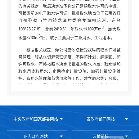
的有关规定，我局决定准予你公司延续取水许可的申请，
可换发新的电子取水许可证。批准取水地点位于云南省红
河州弥勒市竹园镇龙潭村委会龙潭哨暗河，东经
3
103°25′27.8″，北纬24°9′5″，年取水量109万m
，最大取
3
水量3733m
/日，取水主要用于工业用水、生活用水。
根据相关规定，你公司应依法接受我局的取水许可监
督管理，服从水资源管理调度，不得超计划、超定额、超
许可取水。严格按照本决定书批准的取水地点、取水量和
取水用途取用水，定期检定计量设施，加强计量设施维
护、取用水管理和节约用水等工作，建立取水统计台账，
按月上报取水量，按季填报用水统计调查表，年底上报年
度取水总结和下年度取水计划，并按实际取水量缴纳资源
税，取水许可期满前向我局提出延续取水许可申请。
2026年2月26日
中央政府和国家部委网站
省政府部门网站
（此件公开发布）
州内政府网站
友情链接