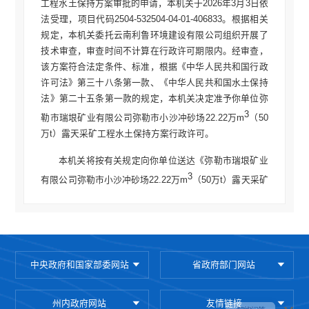
工程水土保持方案审批的申请，本机关于2026年3月3日依
法受理，项目代码2504-532504-04-01-406833。根据相关
规定，本机关委托云南利鲁环境建设有限公司组织开展了
技术审查，审查时间不计算在行政许可期限内。经审查，
该方案符合法定条件、标准，根据《中华人民共和国行政
许可法》第三十八条第一款、《中华人民共和国水土保持
法》第二十五条第一款的规定，本机关决定准予你单位弥
3
勒市瑞垠矿业有限公司弥勒市小沙冲砂场22.22万m
（50
万t）露天采矿工程水土保持方案行政许可。
本机关将按有关规定向你单位送达《弥勒市瑞垠矿业
3
有限公司弥勒市小沙冲砂场22.22万m
（50万t）露天采矿
工程行政许可决定书》和《弥勒市瑞垠矿业有限公司弥勒
3
市小沙冲砂场22.22万m
（50万t）露天采矿工程水土保持
方案的审批意见》。
本行政许可决定书自批准之日起有效期为3年。在行
中央政府和国家部委网站
省政府部门网站
政许可决定书有效期内未开工建设的，生产建设单位应在
行政许可决定书有效期届满的30个工作日之前向弥勒市水
州内政府网站
友情链接
务局申请重新审核。项目在行政许可决定书有效期内未开