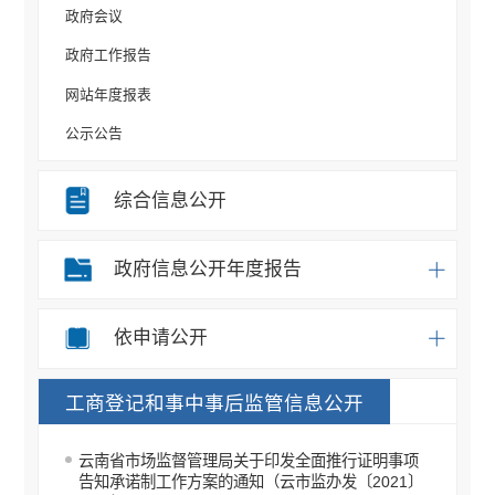
政府会议
政府工作报告
网站年度报表
公示公告
规划计划
综合信息公开
重大决策事项
部门信息公开目录
政府信息公开年度报告
统计信息
办事统计
依申请公开
权责清单
工商登记和事中事后监管信息公开
应急预案
重点领域信息公开
云南省市场监督管理局关于印发全面推行证明事项
税收管理信息公开
告知承诺制工作方案的通知（云市监办发〔2021〕