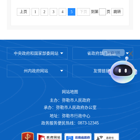
公务员管理信息公开
上页
1
2
3
4
5
下页
到第
页
跳转
减税降费
财政资金直达基层
稳岗就业
乡村振兴
x
中央政府和国家部委网站
省政府部门网站
医疗卫生
社会救助
州内政府网站
友情链接
养老服务
生态环境
网站地图
主办：弥勒市人民政府
安全生产
承办：弥勒市人民政府办公室
食品药品监管
地址：弥勒市行政中心
产品质量
政务服务便民热线：0873-12345
义务教育