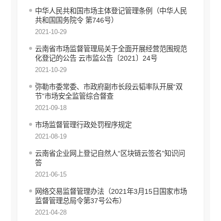
就业创业信息公开
中华人民共和国市场主体登记管理条例（中华人民
共和国国务院令 第746号）
公共资源交易信息公开
2021-10-29
科技管理和项目经费信息公开
国有企业信息公开
云南省市场监督管理局关于全面开展经营范围规范
化登记的公告 云市监公告〔2021〕24号
产品质量监管执法信息公开
2021-10-29
知识产权信息公开
综合行政执法信息公开
弥勒市委常委、市政府副市长段云韬率队开展“双
节”市场安全监管综合督查
行政许可
2021-09-18
行政处罚和行政强制
市场监督管理行政处罚程序规定
2021-08-19
行政事业性收费
云南省企业网上登记自然人“区块链云签名”知识问
建议提案办理答复
答
财政预决算
2021-06-15
政府集中采购
网络交易监督管理办法（2021年3月15日国家市场
监督管理总局令第37号公布）
重大建设项目信息公开
2021-04-28