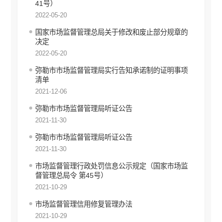
安全生产信息公开
41号）
2022-05-20
环境保护信息公开
财政信息公开
国家市场监督管理总局关于修改和废止部分规章的
价格和收费信息公开
决定
2022-05-20
行政审批信息公开
审计信息公开
弥勒市市场监督管理局实行告知承诺制的证明事项
住房保障信息公开
清单
2021-12-06
国有土地上房屋征收补偿信息公开
自然资源政务公开
弥勒市市场监督管理局听证公告
不动产登记公告
2021-11-30
征地信息公开
弥勒市市场监督管理局听证公告
工商登记和事中事后监管信息公开
2021-11-30
食品药品安全信息公开
市场监督管理行政处罚信息公示规定（国家市场监
教育信息公开
督管理总局令 第45号）
文化旅游信息公开
2021-10-29
民政信息公开
市场监督管理信用修复管理办法
乡村振兴信息公开
2021-10-29
推进户籍和出入境管理服务公开