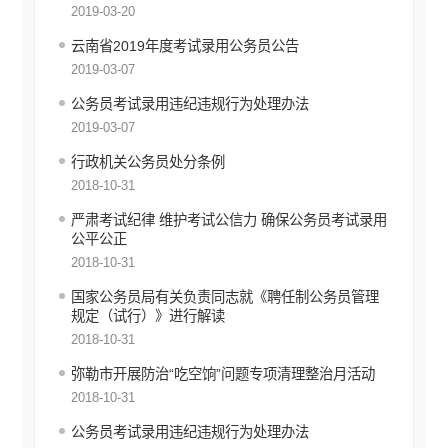
安全生产信息公开
2019-03-20
环境保护信息公开
云南省2019年度考试录用公务员公告
财政信息公开
2019-03-07
价格和收费信息公开
公务员考试录用违纪违规行为处理办法
行政审批信息公开
2019-03-07
审计信息公开
住房保障信息公开
行政机关公务员处分条例
重大建设项目信息公开
2018-10-31
国有土地上房屋征收补偿信息公开
严肃考试纪律 维护考试公信力 确保公务员考试录用
自然资源政务公开
公平公正
不动产登记公告
2018-10-31
征地信息公开
国家公务员局有关负责同志就《聘任制公务员管理
工商登记和事中事后监管信息公开
规定（试行）》进行解读
食品药品安全信息公开
2018-10-31
教育信息公开
弥勒市开展防治“吃空饷”问题专项清理整治月活动
文化旅游信息公开
2018-10-31
民政信息公开
公务员考试录用违纪违规行为处理办法
乡村振兴信息公开