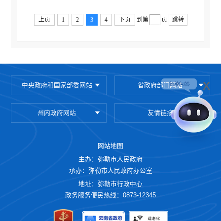
重大建设项目信息公开
上页
1
2
3
4
下页
到第
页
跳转
公务员管理信息公开
减税降费
财政资金直达基层
稳岗就业
x
中央政府和国家部委网站
省政府部门网站
乡村振兴
州内政府网站
友情链接
医疗卫生
社会救助
网站地图
养老服务
主办：弥勒市人民政府
生态环境
承办：弥勒市人民政府办公室
地址：弥勒市行政中心
安全生产
政务服务便民热线：0873-12345
食品药品监管
产品质量