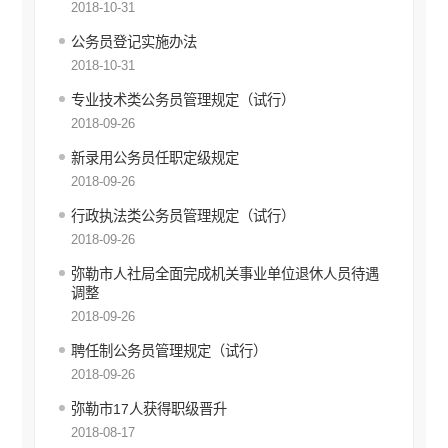
2018-10-31
推进户籍和出入境管理服务公开
公务员登记实施办法
就业创业信息公开
2018-10-31
公共资源交易信息公开
科技管理和项目经费信息公开
专业技术类公务员管理规定（试行）
国有企业信息公开
2018-09-26
产品质量监管执法信息公开
新录用公务员任职定级规定
知识产权信息公开
2018-09-26
公务员管理信息公开
行政执法类公务员管理规定（试行）
综合行政执法信息公开
2018-09-26
行政许可
弥勒市人社局全面完成机关事业单位退休人员待遇
调整
行政处罚和行政强制
2018-09-26
行政事业性收费
聘任制公务员管理规定（试行）
建议提案办理答复
2018-09-26
财政预决算
弥勒市17人获得职级晋升
2018-08-17
政府集中采购