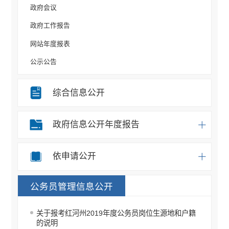
政府会议
政府工作报告
网站年度报表
公示公告
规划计划
综合信息公开
重大决策事项
部门信息公开目录
政府信息公开年度报告
统计信息
办事统计
依申请公开
权责清单
公务员管理信息公开
应急预案
重点领域信息公开
关于报考红河州2019年度公务员岗位生源地和户籍
税收管理信息公开
的说明