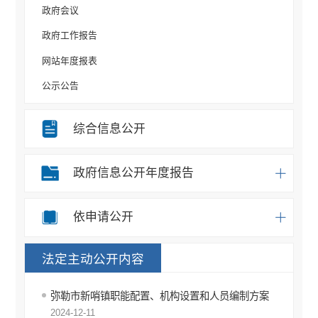
政府会议
政府工作报告
网站年度报表
公示公告
规划计划
综合信息公开
重大决策事项
部门信息公开目录
政府信息公开年度报告
统计信息
办事统计
依申请公开
权责清单
法定主动公开内容
应急预案
重点领域信息公开
弥勒市新哨镇职能配置、机构设置和人员编制方案
行政许可
2024-12-11