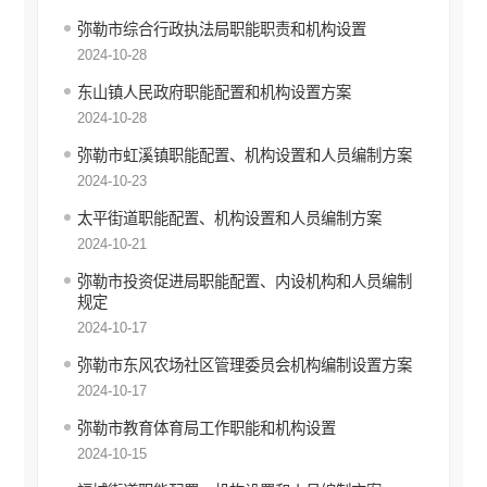
行政处罚和行政强制
弥勒市综合行政执法局职能职责和机构设置
2024-10-28
行政事业性收费
东山镇人民政府职能配置和机构设置方案
建议提案办理答复
2024-10-28
财政预决算
弥勒市虹溪镇职能配置、机构设置和人员编制方案
政府集中采购
2024-10-23
重大建设项目信息公开
太平街道职能配置、机构设置和人员编制方案
2024-10-21
公务员管理信息公开
弥勒市投资促进局职能配置、内设机构和人员编制
减税降费
规定
2024-10-17
财政资金直达基层
弥勒市东风农场社区管理委员会机构编制设置方案
稳岗就业
2024-10-17
乡村振兴
弥勒市教育体育局工作职能和机构设置
医疗卫生
2024-10-15
社会救助