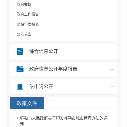
政府会议
政府工作报告
网站年度报表
公示公告
规划计划
综合信息公开
重大决策事项
部门信息公开目录
政府信息公开年度报告
统计信息
办事统计
依申请公开
权责清单
政策文件
应急预案
重点领域信息公开
弥勒市人民政府关于印发弥勒市城市管理办法的通
知
行政许可