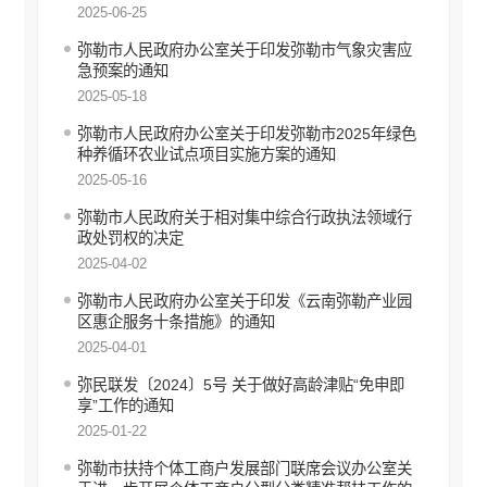
2025-06-25
行政处罚和行政强制
弥勒市人民政府办公室关于印发弥勒市气象灾害应
行政事业性收费
急预案的通知
2025-05-18
建议提案办理答复
弥勒市人民政府办公室关于印发弥勒市2025年绿色
财政预决算
种养循环农业试点项目实施方案的通知
政府集中采购
2025-05-16
弥勒市人民政府关于相对集中综合行政执法领域行
重大建设项目信息公开
政处罚权的决定
公务员管理信息公开
2025-04-02
减税降费
弥勒市人民政府办公室关于印发《云南弥勒产业园
区惠企服务十条措施》的通知
财政资金直达基层
2025-04-01
稳岗就业
弥民联发〔2024〕5号 关于做好高龄津贴“免申即
享”工作的通知
乡村振兴
2025-01-22
医疗卫生
弥勒市扶持个体工商户发展部门联席会议办公室关
社会救助