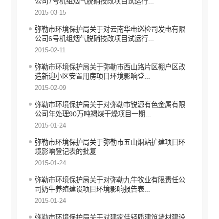
公司7号机组烟气脱硝技改项目试运行...
文化旅游信息公开
2015-03-15
民政信息公开
弥勒市环境保护局关于对云南华电巡检司发电有限
乡村振兴信息公开
公司6号机组烟气脱硝技改项目试运行...
推进户籍和出入境管理服务公开
2015-02-11
就业创业信息公开
弥勒市环境保护局关于弥勒市西山路片区棚户区改
公共资源交易信息公开
造新迎小区安置用房项目环境影响登...
科技管理和项目经费信息公开
2015-02-09
国有企业信息公开
弥勒市环境保护局关于对弥勒市锐源有色金属有限
产品质量监管执法信息公开
公司年处理90万吨褐煤干燥项目一期...
知识产权信息公开
2015-01-24
综合行政执法信息公开
弥勒市环境保护局关于弥勒市五山烟站扩建项目环
境影响登记表的批复
行政许可
2015-01-24
行政处罚和行政强制
弥勒市环境保护局关于对弥勒九牛牧业有限责任公
行政事业性收费
司奶牛养殖建设项目环境影响报告表...
2015-01-24
建议提案办理答复
弥勒市环境保护局关于对建家佳轻质建筑墙材建设