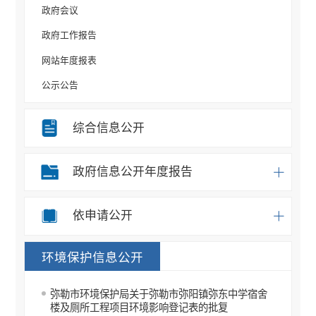
政府会议
政府工作报告
网站年度报表
公示公告
规划计划
综合信息公开
重大决策事项
部门信息公开目录
政府信息公开年度报告
统计信息
办事统计
依申请公开
权责清单
环境保护信息公开
应急预案
重点领域信息公开
弥勒市环境保护局关于弥勒市弥阳镇弥东中学宿舍
税收管理信息公开
楼及厕所工程项目环境影响登记表的批复