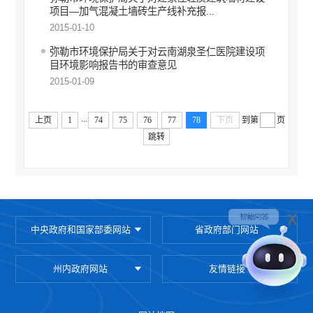
财政预决算
项目—加气混凝土墙砖生产线补充报...
2015-01-10
政府集中采购
弥勒市环境保护局关于对云南湖泉圣仁医院建设项
重大建设项目信息公开
目环境影响报告书的审查意见
公务员管理信息公开
2015-01-09
减税降费
...
上页
1
74
75
76
77
78
下页
到第
页
财政资金直达基层
跳转
稳岗就业
乡村振兴
医疗卫生
x
社会救助
中央政府和国家部委网站
省政府部门网站
养老服务
州内政府网站
友情链接
生态环境
安全生产