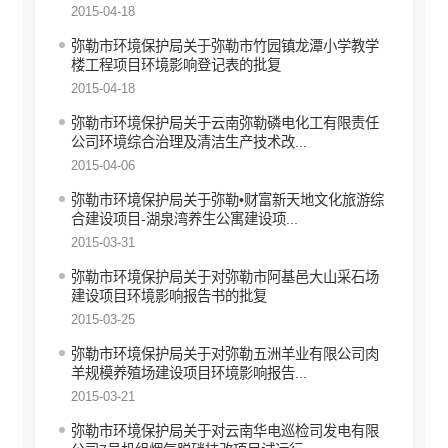
安全生产信息公开
2015-04-18
环境保护信息公开
弥勒市环境保护局关于弥勒市竹园镇龙潭小学教学
环境保护行政许可
楼工程项目环境影响登记表的批复
环境保护行政处罚
2015-04-18
环境保护行政管理
弥勒市环境保护局关于云南弥勒磷电化工有限责任
环境保护其他公开事项
公司环境综合治理及清洁生产技术改...
2015-04-06
财政信息公开
价格和收费信息公开
弥勒市环境保护局关于弥勒•财富新天地文化旅游综
行政审批信息公开
合建设项目-湖泉湾养生公寓建设项...
2015-03-31
审计信息公开
住房保障信息公开
弥勒市环境保护局关于对弥勒市阿基邑大山采石场
国有土地上房屋征收补偿信息公开
建设项目环境影响报告书的批复
2015-03-25
自然资源政务公开
不动产登记公告
弥勒市环境保护局关于对弥勒五洲羊业有限公司肉
征地信息公开
羊规模养殖场建设项目环境影响报告...
2015-03-21
工商登记和事中事后监管信息公开
食品药品安全信息公开
弥勒市环境保护局关于对云南华电巡检司发电有限
教育信息公开