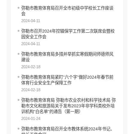
安全生产信息公开
弥勒市教育体育局召开全市初级中学校长工作座谈
环境保护信息公开
会
财政信息公开
2024-04-11
价格和收费信息公开
弥勒市召开2024年控辍保学工作第二次联席会暨校
行政审批信息公开
园安全工作会
审计信息公开
2024-04-11
住房保障信息公开
弥勒市教育体育局多措并举抓实寒假期间师德师风
国有土地上房屋征收补偿信息公开
建设
自然资源政务公开
2024-02-18
不动产登记公告
弥勒市教育体育局紧盯“六个字”做好2024年春节前
征地信息公开
体育行业安全生产保障工作
工商登记和事中事后监管信息公开
2024-02-18
食品药品安全信息公开
弥勒市教育体育局 弥勒市农业农村和科学技术局 弥
教育信息公开
勒市文化和旅游局关于发布2023年非学科类校外培
文化旅游信息公开
训机构“白名单”的通告（第一期）
民政信息公开
2024-01-24
乡村振兴信息公开
弥勒市教育体育局召开全市教体系统2024年书记、
推进户籍和出入境管理服务公开