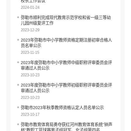
校长工作会议
就业创业信息公开
2024-01-24
公共资源交易信息公开
弥勒市顺利完成现代教育示范学校和省一级三等幼
科技管理和项目经费信息公开
儿园州级复评工作
国有企业信息公开
2023-12-29
产品质量监管执法信息公开
2023年弥勒市中小学教师资格定期注册初审合格人
知识产权信息公开
员名单公示
综合行政执法信息公开
2023-11-15
行政许可
2023年度弥勒市中小学教师中级职称评审委员会评
审通过人员公示
行政处罚和行政强制
2023-10-23
行政事业性收费
2023年度弥勒市中小学教师初级职称评审委员会评
审通过人员公示
建议提案办理答复
2023-10-23
财政预决算
弥勒市2023年秋季教师资格认定人员名单公示
政府集中采购
2023-10-17
重大建设项目信息公开
弥勒市教育体育局勇夺获红河州教育体育系统“钟声
杯”教职工篮球赛男子组冠军、女子组第四名