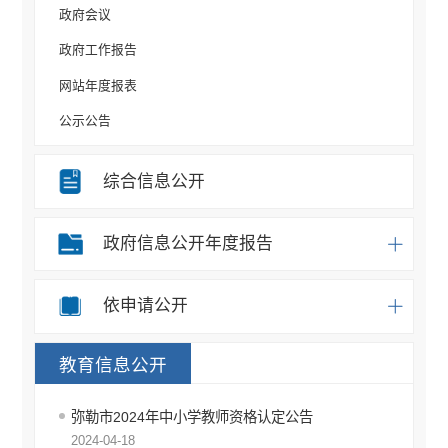
政府会议
政府工作报告
网站年度报表
公示公告
规划计划
综合信息公开
重大决策事项
部门信息公开目录
政府信息公开年度报告
统计信息
办事统计
依申请公开
权责清单
教育信息公开
应急预案
重点领域信息公开
弥勒市2024年中小学教师资格认定公告
税收管理信息公开
2024-04-18