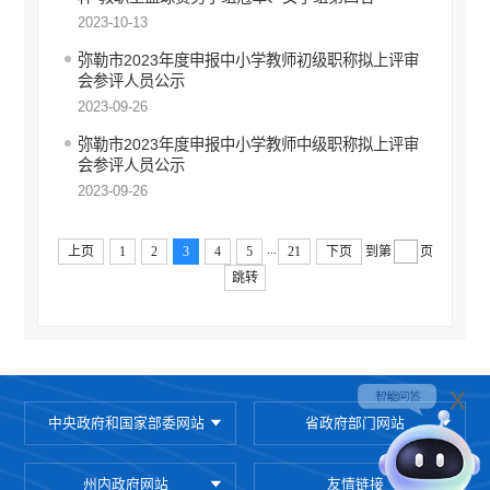
公务员管理信息公开
2023-10-13
减税降费
弥勒市2023年度申报中小学教师初级职称拟上评审
会参评人员公示
财政资金直达基层
2023-09-26
稳岗就业
弥勒市2023年度申报中小学教师中级职称拟上评审
乡村振兴
会参评人员公示
2023-09-26
医疗卫生
社会救助
...
上页
1
2
3
4
5
21
下页
到第
页
养老服务
跳转
生态环境
安全生产
x
食品药品监管
中央政府和国家部委网站
省政府部门网站
产品质量
义务教育
州内政府网站
友情链接